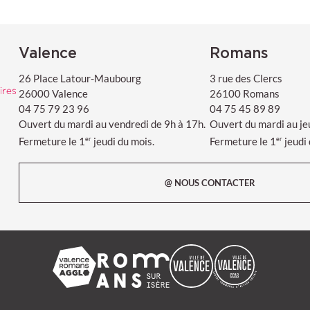
moine
Valence
Romans
26 Place Latour-Maubourg
3 rue des Clercs
26000 Valence
26100 Romans
04 75 79 23 96
04 75 45 89 89
Ouvert du mardi au vendredi de 9h à 17h.
Ouvert du mardi au je
Fermeture le 1
jeudi du mois.
Fermeture le 1
jeudi
er
er
@ NOUS CONTACTER
Valence Romans agglo
Ville de Romans-sur-Isère
Ville de Valence
CCAS de la vil