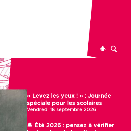
« Levez les yeux ! » : Journée
spéciale pour les scolaires
Vendredi 18 septembre 2026
🔔 Été 2026 : pensez à vérifier