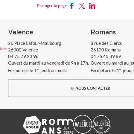
Partager sur Facebook
Partager sur X
Partager sur LinkedIn
Partager la page
moine
Valence
Romans
26 Place Latour-Maubourg
3 rue des Clercs
26000 Valence
26100 Romans
04 75 79 23 96
04 75 45 89 89
Ouvert du mardi au vendredi de 9h à 17h.
Ouvert du mardi au je
Fermeture le 1
jeudi du mois.
Fermeture le 1
jeudi
er
er
@ NOUS CONTACTER
Valence Romans agglo
Ville de Romans-sur-Isère
Ville de Valence
CCAS de la vil