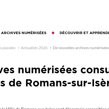
ARCHIVES NUMÉRISÉES
DÉCOUVRIR ET APPREND
és passées
Actualités 2026
De nouvelles archives numérisées c
ves numérisées consul
les de Romans-sur-Isè